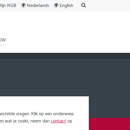
Mijn NGB
🌍 Nederlands
🌍 English
WORD LID
ENGLISH
JDW
AGENDA
RDEEL
NIEUWS
OVER ONS
JDW
FAQ
Privacy statement
estelde vragen. Klik op een onderwerp
den wat je zoekt, neem dan
contact
op
Cookie statement