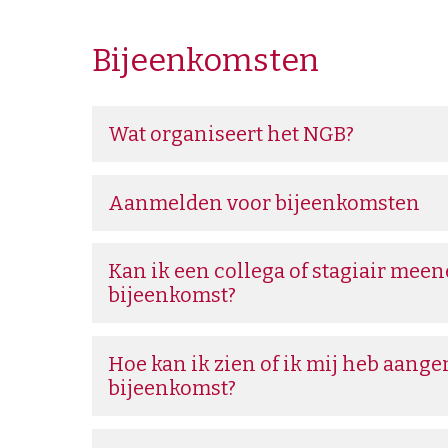
Is het toegestaan om als advocaat (in dienstbet
opleidingspunten bij deelname worden verstrekt. Je 
Waaruit bestaan de kwaliteitstoetsen?
Voldoe ik met het downloaden van het mod
ondersteunend personeel van de juridische afdel
het einde van de bijeenkomst de presentielijst teke
Bijeenkomsten
automatisch aan de vereisten uit de Verorde
Heb ik als advocaat in dienstbetrekking een d
aanwezig te zijn als ook twee van de drie toetsvra
Gestructureerde feedback is een manier om met col
Welke wet- en regelgeving bepaalt de omvang 
kunnen wij geen punten verstrekken.
ervaringen, problemen, successen en uitdagingen in 
Nee, niet automatisch. Het modelkantoorhandboe
Welke maatregelen zijn passend voor de handha
verdieping van kennis, inzicht en vaardigheden moet
Wat organiseert het NGB?
eigen kantoorsituatie.
(gedragsregel 3)?
Kan ik een deelnamebewijs krijgen?
gedrag. Advocaten kunnen kiezen uit drie vormen 
Alle bijeenkomsten zijn te vinden in de
agenda.
feedback:
intervisie
,
peer review
en
gestructureerd i
Daarnaast worden leden op de hoogte gehouden v
Als je voldoet aan de voorwaarden stuurt het secre
Aanmelden voor bijeenkomsten
uitnodigingen per e-mail, nieuwsbrieven en De Bedrijf
per e-mail aan de deelnemers binnen vier weken na
Bij het
agenda
item van de bijeenkomst staat een a
Het NGB faciliteert diverse
GIO & Intervisie groep
aanmelden voor de bijeenkomst.
Advocaat in Dienstbetrekking.
Kan ik een collega of stagiair me
bijeenkomst?
Wat zijn de vereisten voor gestructureerde 
Nee, de bijeenkomsten zijn alleen voor leden. Is je c
kan hij of zij het
lidmaatschap aanvragen
.
Vereisten voor
intervisie
Hoe kan ik zien of ik mij heb aang
Vereisten voor
peer review
bijeenkomst?
Vereisten voor
gestructureerd intercollegiaal overl
Via "
mijn bijeenkomsten
" in het MIJN NGB portaal v
je bent aangemeld. Deze bijeenkomsten staan geli