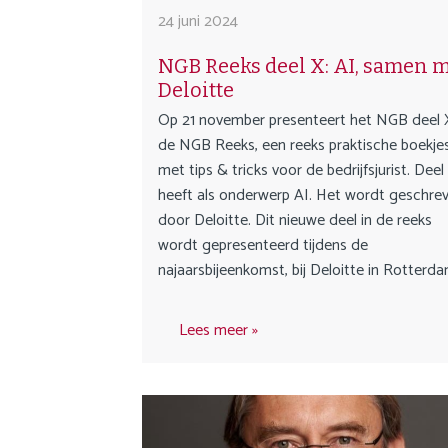
o
i
24 juni 2024
n
g
a
NGB Reeks deel X: AI, samen 
a
v
Deloitte
t
i
Op 21 november presenteert het NGB deel X
i
g
de NGB Reeks, een reeks praktische boekje
o
a
met tips & tricks voor de bedrijfsjurist. Deel
n
t
heeft als onderwerp AI. Het wordt geschre
i
door Deloitte. Dit nieuwe deel in de reeks
o
wordt gepresenteerd tijdens de
n
najaarsbijeenkomst, bij Deloitte in Rotterda
J
u
m
Lees meer
p
t
o
m