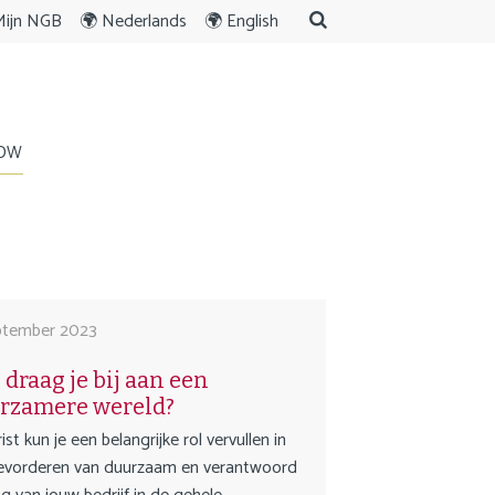
Mijn NGB
🌍 Nederlands
🌍 English
WORD LID
ENGLISH
JDW
AGENDA
RDEEL
NIEUWS
NIEUWSOVERZICHT
NGB UPDATES
JURIDISCHE INZICHTEN &
ptember 2023
ONTWIKKELINGEN
INTERVIEWS &
draag je bij aan een
PRAKTIJKVERHALEN
rzamere wereld?
rist kun je een belangrijke rol vervullen in
OVER ONS
evorderen van duurzaam en verantwoord