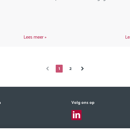
Lees meer
Le
1
2
n
Volg ons op