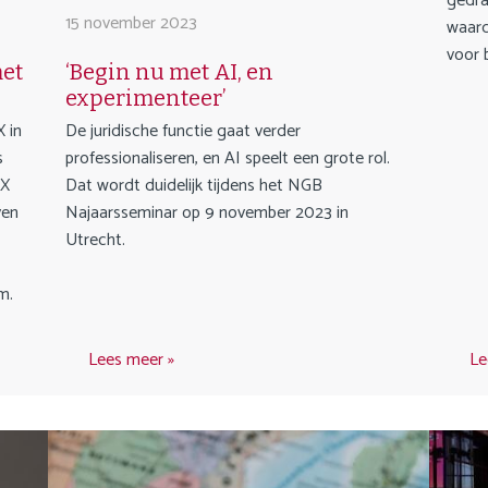
gedra
15 november 2023
waard
voor 
met
‘Begin nu met AI, en
experimenteer’
 in
De juridische functie gaat verder
s
professionaliseren, en AI speelt een grote rol.
 X
Dat wordt duidelijk tijdens het NGB
ven
Najaarsseminar op 9 november 2023 in
Utrecht.
m.
Lees meer
Le