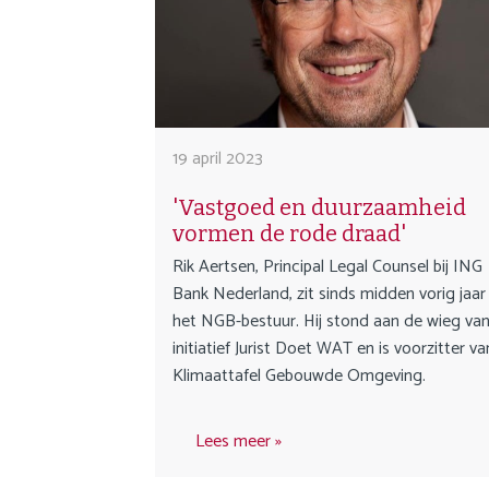
a
i
n
c
o
n
19 april 2023
t
e
'Vastgoed en duurzaamheid
n
vormen de rode draad'
t
Rik Aertsen, Principal Legal Counsel bij ING
Bank Nederland, zit sinds midden vorig jaar 
het NGB-bestuur. Hij stond aan de wieg van
initiatief Jurist Doet WAT en is voorzitter v
Klimaattafel Gebouwde Omgeving.
Lees meer