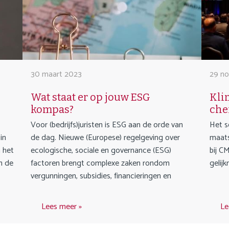
30 maart 2023
29 n
Wat staat er op jouw ESG
Kli
kompas?
che
Voor (bedrijfs)juristen is ESG aan de orde van
Het s
in
de dag. Nieuwe (Europese) regelgeving over
maats
 het
ecologische, sociale en governance (ESG)
bij C
an de
factoren brengt complexe zaken rondom
gelij
vergunningen, subsidies, financieringen en
Lees meer
Le