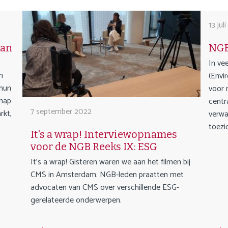
13 jul
kan
NGB
In ve
n
(Envi
 hun
voor 
chap
centr
7 september 2022
rkt,
verwa
toezi
It's a wrap! Interviewopnames
voor de NGB Reeks IX: ESG
It's a wrap! Gisteren waren we aan het filmen bij
CMS in Amsterdam. NGB-leden praatten met
advocaten van CMS over verschillende ESG-
gerelateerde onderwerpen.