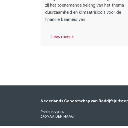
zij het toenemende belang van het thema
duurzaamheid en klimaatrisico’s voor de
financierbaarheid van
Lees meer
Nederlands Genootschap van Bedrijfsjuriste
Postbus 93002
2509 AA DEN HAAG
Telefoon: 033 24 734 02