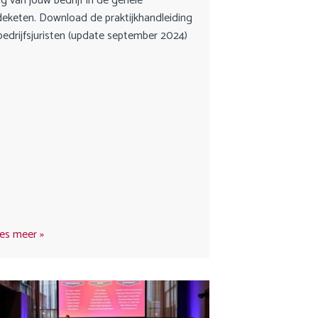
g van jouw bedrijf in de gehele
JDW
eketen. Download de praktijkhandleiding
bedrijfsjuristen (update september 2024)
FAQ
Privacy statement
Cookie statement
Contact
Inloggen Mijn NGB
🌍 Nederlands
🌍 English
es meer
Zoek
English