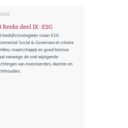
i 2022
 Reeks deel IX : ESG
el bedrijfsstrategieën staan ESG
ronmental Social & Governance) criteria
milieu, maatschappij en goed bestuur
aal vanwege de snel wijzigende
chtingen van investeerders, klanten en
chthouders.