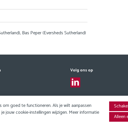
therland), Bas Peper (Eversheds Sutherland)
n
Volg ons op
 om goed te functioneren. Als je wilt aanpassen
Schakel
genheden)
e jouw cookie-instellingen wijzigen. Meer informatie
Alleen 