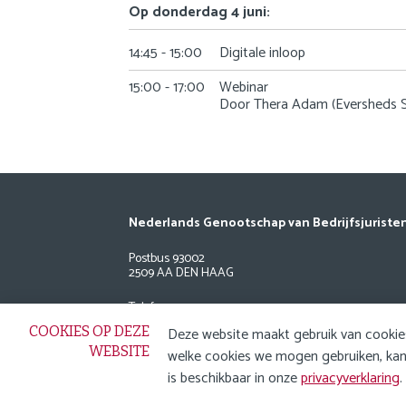
Op donderdag 4 juni:
14:45 - 15:00
Digitale inloop
15:00 - 17:00
Webinar
Door Thera Adam (Eversheds Su
Nederlands Genootschap van Bedrijfsjuriste
Postbus 93002
2509 AA DEN HAAG
Telefoon: 033 24 734 02
COOKIES OP DEZE
Deze website maakt gebruik van cookies
ledenadministratie@ngb.nl
(lidmaatschapsaangele
WEBSITE
welke cookies we mogen gebruiken, kan j
info@ngb.nl
(overige zaken)
is beschikbaar in onze
privacyverklaring
.
Powered by
Procurios