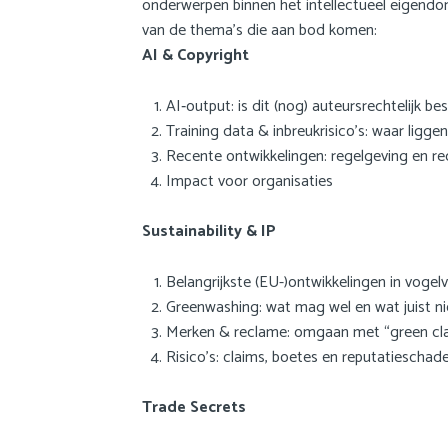
onderwerpen binnen het intellectueel eigendo
a
van de thema’s die aan bod komen:
i
AI & Copyright
n
c
AI‑output: is dit (nog) auteursrechtelijk b
o
Training data & inbreukrisico’s: waar liggen
n
Recente ontwikkelingen: regelgeving en r
t
Impact voor organisaties
e
n
t
Sustainability & IP
Belangrijkste (EU-)ontwikkelingen in vogel
Greenwashing: wat mag wel en wat juist ni
Merken & reclame: omgaan met “green cla
Risico’s: claims, boetes en reputatieschad
Trade Secrets