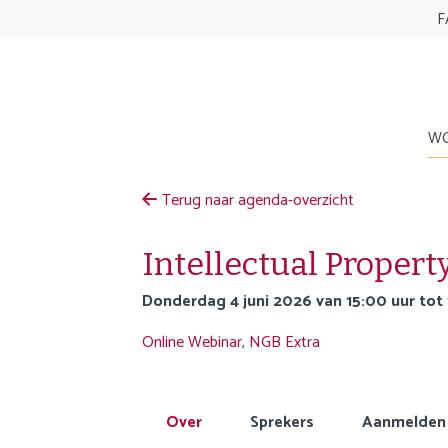
S
H
F
l
e
a
a
l
d
i
e
n
WO
r
k
t
AAN
LIDMAATSCHAPSCRITERIA
ADV
INF
s
o
Terug naar agenda-overzicht
o
p
v
r
Intellectual Propert
e
i
r
b
donderdag 4 juni 2026 van 15:00 uur tot
b
J
Online
Webinar
,
NGB Extra
o
u
n
m
n
p
a
Over
Sprekers
Aanmelden
t
v