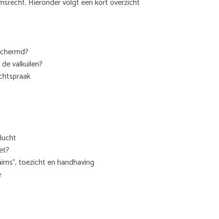
msrecht. Hieronder volgt een kort overzicht
eschermd?
 de valkuilen?
echtspraak
vlucht
et?
ims”, toezicht en handhaving
e