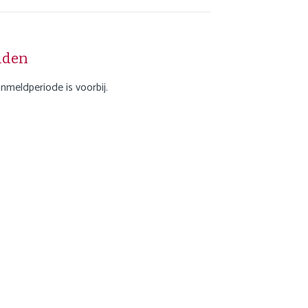
Contact
Inloggen Mijn NGB
lden
🌍 Nederlands
anmeldperiode is voorbij.
🌍 English
Zoek
English
Nederlands