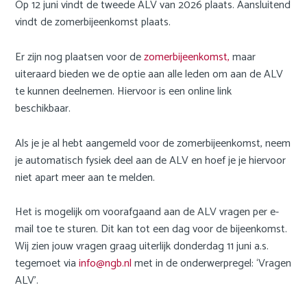
c
Op 12 juni vindt de tweede ALV van 2026 plaats. Aansluitend
o
vindt de zomerbijeenkomst plaats.
n
t
Er zijn nog plaatsen voor de
zomerbijeenkomst,
maar
e
uiteraard bieden we de optie aan alle leden om aan de ALV
n
te kunnen deelnemen. Hiervoor is een online link
t
beschikbaar.
Als je je al hebt aangemeld voor de zomerbijeenkomst, neem
je automatisch fysiek deel aan de ALV en hoef je je hiervoor
niet apart meer aan te melden.
Het is mogelijk om voorafgaand aan de ALV vragen per e-
mail toe te sturen. Dit kan tot een dag voor de bijeenkomst.
Wij zien jouw vragen graag uiterlijk donderdag 11 juni a.s.
tegemoet via
info@ngb.nl
met in de onderwerpregel: ‘Vragen
ALV’.