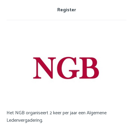
v
Nederlands
i
Register
g
a
t
i
o
n
J
u
m
p
t
o
m
a
Het NGB organiseert 2 keer per jaar een Algemene
i
Ledenvergadering.
n