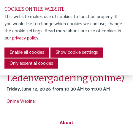
S
COOKIES ON THIS WEBSITE
k
This website makes use of cookies to function properly. If
i
you would like to change which cookies we can use, change
ENGLISH
p
ENGLISH
AGENDA
ABOUT US
the cookie settings. Read more about our use of cookies in
l
AGENDA
our
privacy policy
.
i
The professional association for in-house legal counsel | NGB
MEMBERSHIP APPLICATION
MEMBERSHIP INFORMATION
ABOUT US
n
Back to agenda overview
Enable all cookies
Show cookie settings
k
s
Only essential cookies
Algemene
Contact
J
Ledenvergadering (online)
Log in My NGB
u
Friday, June 12, 2026 from 10:30 AM to 11:00 AM
Nederlands
m
p
Online
Webinar
t
Search
o
n
About
a
English