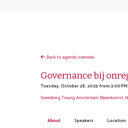
S
k
i
p
l
i
n
k
Back to agenda overview
s
J
Governance bij onre
u
Tuesday, October 28, 2025 from 3:00 PM
m
p
Greenberg Traurig Amsterdam
Bijeenkomst
,
N
t
o
n
About
Speakers
Location
a