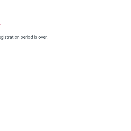
Nederlands
r
egistration period is over.