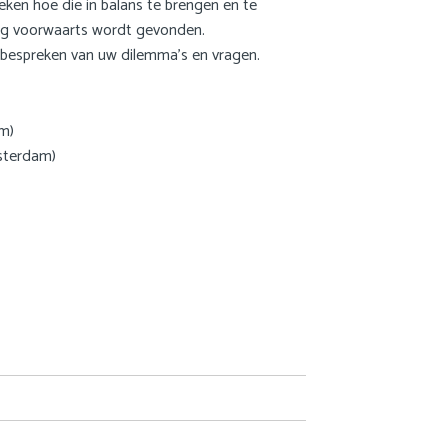
eken hoe die in balans te brengen en te
weg voorwaarts wordt gevonden.
t bespreken van uw dilemma’s en vragen.
m)
sterdam)