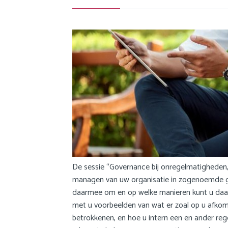
v
i
g
a
t
i
o
n
J
u
m
p
t
De sessie “Governance bij onregelmatigheden,
o
managen van uw organisatie in zogenoemde gev
m
daarmee om en op welke manieren kunt u daa
a
met u voorbeelden van wat er zoal op u afkom
i
betrokkenen, en hoe u intern een en ander reg
n