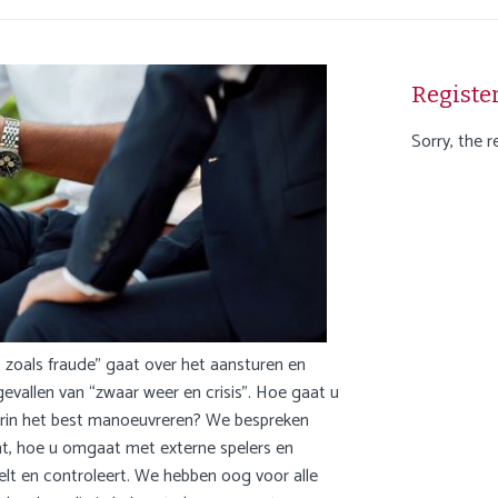
i
g
a
Registe
t
i
Sorry, the r
o
n
 zoals fraude” gaat over het aansturen en
allen van “zwaar weer en crisis”. Hoe gaat u
rin het best manoeuvreren? We bespreken
t, hoe u omgaat met externe spelers en
elt en controleert. We hebben oog voor alle