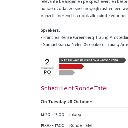
relevante belangen en perspectieven, en bespr
c
houden, zodat zo snel mogelijk rust en een 
o
Vanzelfsprekend is er ook alle ruimte voor he
n
t
Sprekers:
e
- Francien Rense (Greenberg Traurig Amsteda
n
- Samuel Garcia Nelen (Greenberg Traurig Am
t
Schedule of Ronde Tafel
On Tuesday 28 October:
14:30 - 15:00
Inloop
15:00 - 17:00
Ronde Tafel