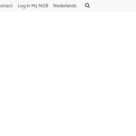
ontact
Log in My NGB
Nederlands
ENGLISH
AGENDA
ABOUT US
Contact
Log in My NGB
Nederlands
Search
English