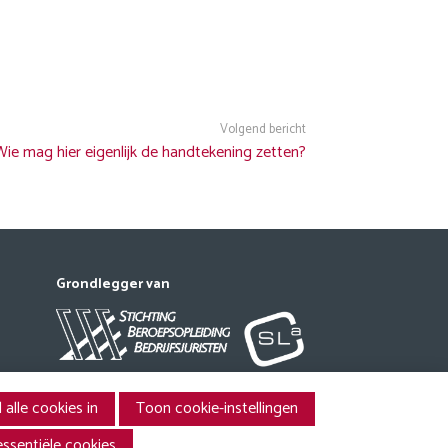
Volgend bericht
Wie mag hier eigenlijk de handtekening zetten?
Grondlegger van
 alle cookies in
Toon cookie-instellingen
essentiële cookies