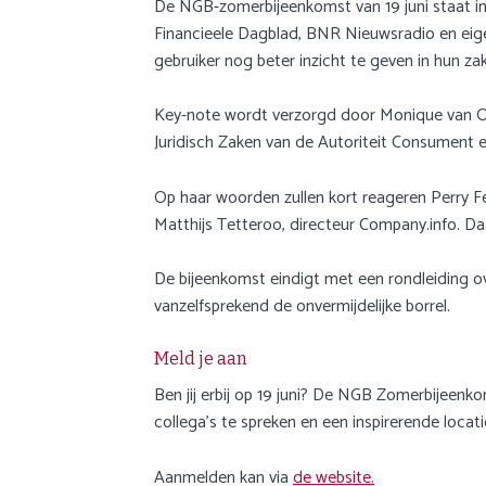
De NGB-zomerbijeenkomst van 19 juni staat in
a
Financieele Dagblad, BNR Nieuwsradio en eigen
i
gebruiker nog beter inzicht te geven in hun zak
n
c
o
Key-note wordt verzorgd door Monique van Oe
n
Juridisch Zaken van de Autoriteit Consument 
t
e
Op haar woorden zullen kort reageren Perry 
n
Matthijs Tetteroo, directeur Company.info. Daar
t
De bijeenkomst eindigt met een rondleiding ov
vanzelfsprekend de onvermijdelijke borrel.
Meld je aan
Ben jij erbij op 19 juni? De NGB Zomerbijeenk
collega’s te spreken en een inspirerende locat
Aanmelden kan via
de website.