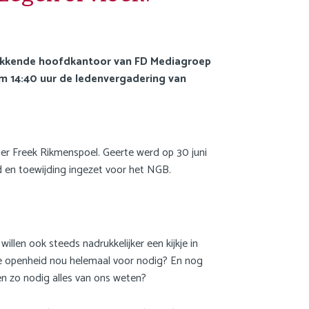
JDW
FAQ
kwekkende hoofdkantoor van FD Mediagroep
Privacy statement
m 14:40 uur de ledenvergadering van
Cookie statement
Contact
ger Freek Rikmenspoel. Geerte werd op 30 juni
Inloggen Mijn NGB
id en toewijding ingezet voor het NGB.
🌍 Nederlands
🌍 English
llen ook steeds nadrukkelijker een kijkje in
Zoek
 die openheid nou helemaal voor nodig? En nog
n zo nodig alles van ons weten?
English