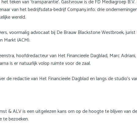
 het teken van ‘transparantie’. Gastvrouw is de FD Mediagroep B.V
aar van het bedrijfsdata-bedrijf Company.info; drie ondernemingen d
elijke wereld.
rs, voormalig advocaat bij De Brauw Blackstone Westbroek, jurist
en Markt (ACM).
Feenstra, hoofdredacteur van Het Financieele Dagblad, Marc Adrian
na is er natuurlijk volop ruimte voor de zaal.
er de redactie van Het Financieele Dagblad en langs de studio’s v
omst & ALV is een uitgelezen kans om op de hoogte te blijven van de
ie te bezoeken.