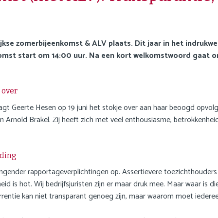
lijkse zomerbijeenkomst & ALV plaats. Dit jaar in het indru
omst start om 14:00 uur. Na een kort welkomstwoord gaat o
 over
raagt Geerte Hesen op 19 juni het stokje over aan haar beoogd opvol
an Arnold Brakel. Zij heeft zich met veel enthousiasme, betrokkenhe
iding
gender rapportageverplichtingen op. Assertievere toezichthouders wi
id is hot. Wij bedrijfsjuristen zijn er maar druk mee. Maar waar is
rrentie kan niet transparant genoeg zijn, maar waarom moet iederee