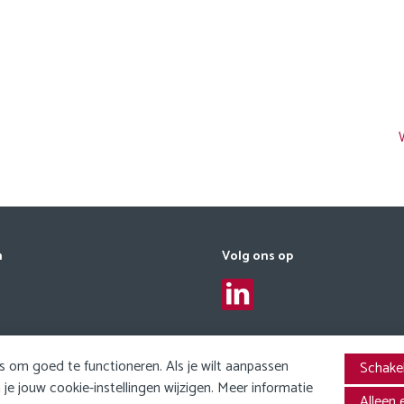
n
Volg ons op
 om goed te functioneren. Als je wilt aanpassen
Schakel
genheden)
e jouw cookie-instellingen wijzigen. Meer informatie
Alleen 