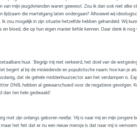
n van mijn jeugdvrienden waren geweest. Zou ik dan ook niet elke s
 hen lijdzaam die martelgang laten ondergaan? Alhoewel wij ideologisch
 Ik zou mogelijk in zijn situatie hetzelfde hebben gehandeld. Wij k
lees en bloed, die op hun eigen manier liefde kennen. Daar denk ik n
taalbare huur. ‘Begrijp mij niet verkeerd, het doel van de wetgeving 
 Het begint al bij de misleidende en populistische naam; hoe kan je 
dusdanig, dat de gehele middenhuursector aan het verdampen is. Ex
itter DNB, hebben al gewaarschuwd voor de negatieve gevolgen. Knot
rd dan ten hele gedwaald
’.
g met zijn onlangs geboren neefje. ‘Hij is naar mij en mijn jongere b
en, maar het feit dat er nu een nieuw mensje is dat naar mij is vernoem