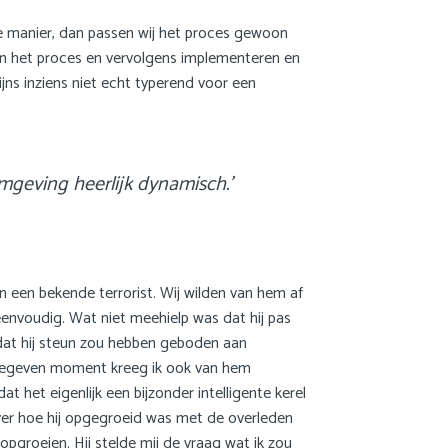
ere manier, dan passen wij het proces gewoon
en het proces en vervolgens implementeren en
ijns inziens niet echt typerend voor een
mgeving heerlijk dynamisch.’
van een bekende terrorist. Wij wilden van hem af
 eenvoudig. Wat niet meehielp was dat hij pas
dat hij steun zou hebben geboden aan
n gegeven moment kreeg ik ook van hem
at het eigenlijk een bijzonder intelligente kerel
over hoe hij opgegroeid was met de overleden
opgroeien. Hij stelde mij de vraag wat ik zou