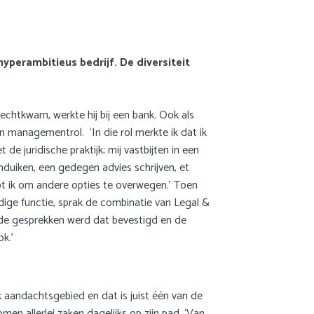
JDW
FAQ
hyperambitieus bedrijf. De diversiteit
Privacy statement
Cookie statement
rechtkwam, werkte hij bij een bank. Ook als
en managementrol. ‘In die rol merkte ik dat ik
Contact
e juridische praktijk; mij vastbijten in een
Inloggen Mijn NGB
induiken, een gedegen advies schrijven, et
ot ik om andere opties te overwegen.’ Toen
🌍 Nederlands
idige functie, sprak de combinatie van Legal &
🌍 English
de gesprekken werd dat bevestigd en de
ok.’
Zoek
ek aandachtsgebied en dat is juist één van de
English
omen allerlei zaken dagelijks op zijn pad. ‘Van