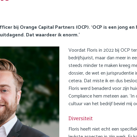
fficer bij Orange Capital Partners (OCP). ‘OCP is een jong en 
 uitdagend. Dat waardeer ik enorm.’
Voordat Floris in 2022 bij OCP te
bedrijfsjurist, maar dan meer in e
steeds minder te maken kreeg met d
dossier, de wet en jurisprudentie 
cetera. Dat miste ik en dus beslo
Floris werd benaderd voor zijn hu
Compliance hem meteen aan. ‘In 
cultuur van het bedrijf beviel mij o
Diversiteit
Floris heeft niet echt een specifi
leukste aspecten in zijn werk. Er k