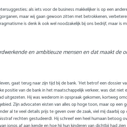
etersuggesties; als iets voor de business makkelijker is op een and
legorganen, maar wij gaan gewoon zitten met betrokkenen, verbeter
ragmatisme is denk ik ook wel noodzakelijk bij ons bedrijf, maar is m
e, hardwerkende en ambitieuze mensen en dat maakt de o
bleven, gaat terug naar zijn tijd bij de bank. ‘Het betrof een dossier 
eke positie van de bank in het maatschappelijk verkeer, was dat niet
f had uitgezeten. Hij was wederom in opspraak gekomen, kortweg om
-gebied. Zijn advocaten eisten van alles op hoge toon, maar op ee
 al te veel details prijs te geven over de zaak, viel mij daarbij op d
genisstraf rechten gestudeerd). Hij schreef een heel humaan betoog 
an jongs af aan kende en hoe hij hun kinderen van dichtbij had zien 