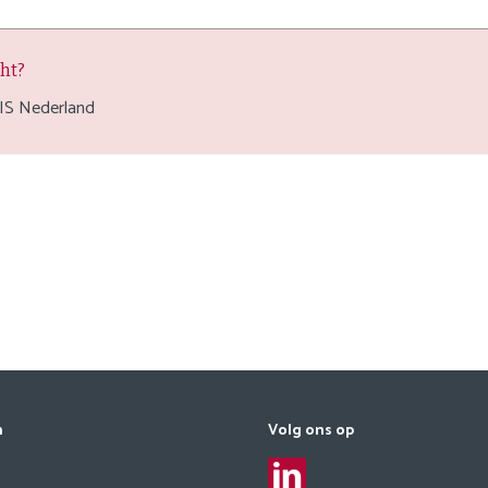
ght?
IS Nederland
n
Volg ons op