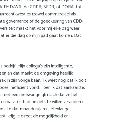
e AIFMD/Wft, de GDPR, SFDR, of DORA, tot
Nederlands
huurrechtkwesties (zowel commercieel als
rate governance of de goedkeuring van CDD-
iversiteit maakt het voor mij elke dag weer
wat er die dag op mijn pad gaat komen. Dat
edrijf. Mijn collega’s zijn intelligente,
en en dat maakt de omgeving heerlijk
 in zijn vorige baan. ‘Ik weet nog dat ik ooit
oces inefficiënt vond. Toen ik dat aankaartte,
’s met een meewarige glimlach dat ze het
en naïviteit had om iets te willen veranderen.
 kostte dat maanden/jaren, ellenlange
t, krijg je direct de mogelijkheid en