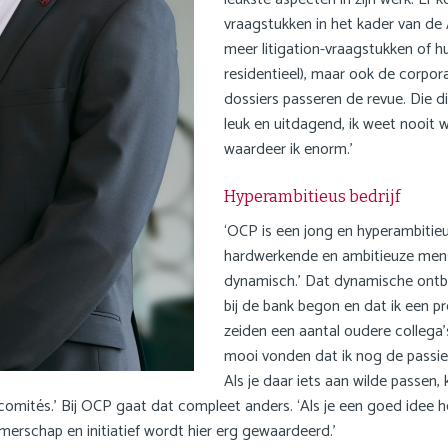
vraagstukken in het kader van d
meer litigation-vraagstukken of 
residentieel), maar ook de corpo
dossiers passeren de revue. Die d
leuk en uitdagend, ik weet nooit 
waardeer ik enorm.’
Hyperambitieus bedrijf
‘OCP is een jong en hyperambitieus b
hardwerkende en ambitieuze mens
dynamisch.’ Dat dynamische ontbrak
bij de bank begon en dat ik een pr
zeiden een aantal oudere collega
mooi vonden dat ik nog de passie 
Als je daar iets aan wilde passen,
mités.’ Bij OCP gaat dat compleet anders. ‘Als je een goed idee heb
erschap en initiatief wordt hier erg gewaardeerd.’