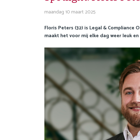
o
i
n
maandag 10 maart 2025
g
a
a
v
Floris Peters (32) is Legal & Compliance O
t
i
maakt het voor mij elke dag weer leuk en
i
g
o
a
n
t
i
o
n
J
u
m
p
t
o
m