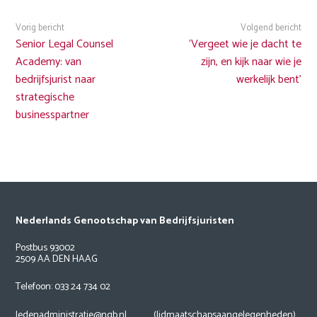
Vorig bericht
Volgend bericht
Senior Legal Counsel
‘Vergeet wie je dacht te
Academy: van
zijn, en kijk naar wie je
bedrijfsjurist naar
werkelijk bent’
strategische
businesspartner
Nederlands Genootschap van Bedrijfsjuristen
Postbus 93002
2509 AA DEN HAAG
Telefoon: 033 24 734 02
ledenadministratie@ngb.nl
(lidmaatschapsaangelegenheden)