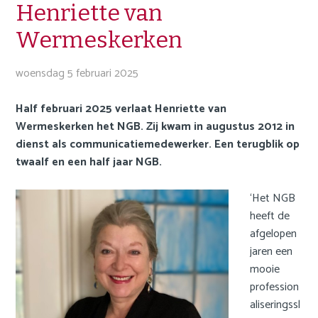
o
JDW
Henriette van
n
Wermeskerken
a
FAQ
v
woensdag 5 februari 2025
i
Privacy statement
g
Cookie statement
Half februari 2025 verlaat Henriette van
a
Wermeskerken het NGB. Zij kwam in augustus 2012 in
t
Contact
dienst als communicatiemedewerker. Een terugblik op
i
twaalf en een half jaar NGB.
o
Inloggen Mijn NGB
n
🌍 Nederlands
‘Het NGB
J
heeft de
u
🌍 English
afgelopen
m
jaren een
p
Zoek
mooie
t
profession
o
aliseringssl
m