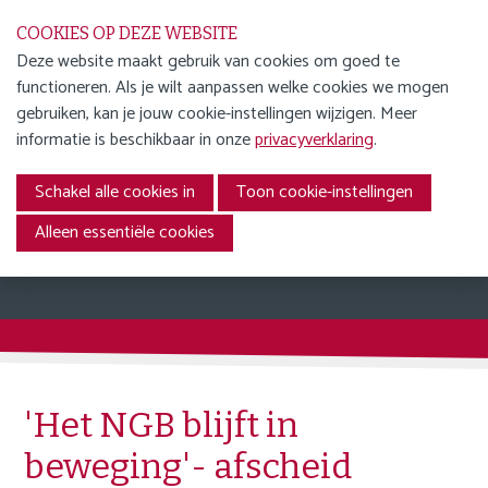
S
COOKIES OP DEZE WEBSITE
l
Deze website maakt gebruik van cookies om goed te
a
functioneren. Als je wilt aanpassen welke cookies we mogen
WORD LID
l
Menu
gebruiken, kan je jouw cookie-instellingen wijzigen. Meer
i
ENGLISH
informatie is beschikbaar in onze
privacyverklaring
.
n
AGENDA
k
Schakel alle cookies in
Toon cookie-instellingen
Nieuws
s
NIEUWS
o
Alleen essentiële cookies
NIEUWSOVERZICHT
v
e
NGB UPDATES
r
JURIDISCHE INZICHTEN &
ONTWIKKELINGEN
J
INTERVIEWS &
u
PRAKTIJKVERHALEN
m
'Het NGB blijft in
p
OVER ONS
beweging'- afscheid
t