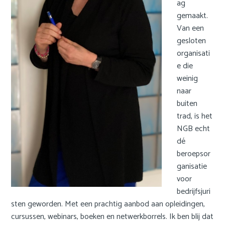
English
ag
a
gemaakt.
i
Nederlands
Van een
n
gesloten
c
organisati
o
e die
n
weinig
t
naar
e
buiten
n
trad, is het
t
NGB echt
dé
beroepsor
ganisatie
voor
bedrijfsjuri
sten geworden. Met een prachtig aanbod aan opleidingen,
cursussen, webinars, boeken en netwerkborrels. Ik ben blij dat