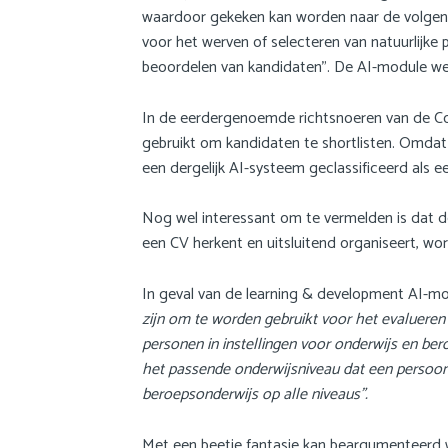
waardoor gekeken kan worden naar de volgende
voor het werven of selecteren van natuurlijke 
beoordelen van kandidaten”. De AI-module wer
In de eerdergenoemde richtsnoeren van de Com
gebruikt om kandidaten te shortlisten. Omdat 
een dergelijk AI-systeem geclassificeerd als 
Nog wel interessant om te vermelden is dat de
een CV herkent en uitsluitend organiseert, w
In geval van de learning & development AI-mod
zijn om te worden gebruikt voor het evalueren 
personen in instellingen voor onderwijs en be
het passende onderwijsniveau dat een persoon 
beroepsonderwijs op alle niveaus”.
Met een beetje fantasie kan beargumenteerd wo