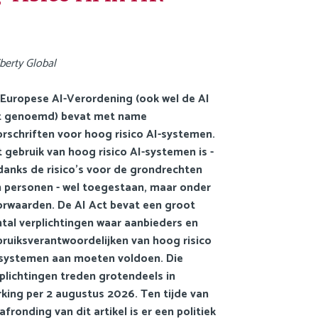
JDW
FAQ
iberty Global
Privacy statement
Europese AI-Verordening (ook wel de AI
Cookie statement
t genoemd) bevat met name
rschriften voor hoog risico AI-systemen.
Contact
 gebruik van hoog risico AI-systemen is -
Inloggen Mijn NGB
anks de risico’s voor de grondrechten
 personen - wel toegestaan, maar onder
🌍 Nederlands
rwaarden. De AI Act bevat een groot
🌍 English
tal verplichtingen waar aanbieders en
ruiksverantwoordelijken van hoog risico
Zoek
-systemen aan moeten voldoen. Die
plichtingen treden grotendeels in
king per 2 augustus 2026. Ten tijde van
afronding van dit artikel is er een politiek
English