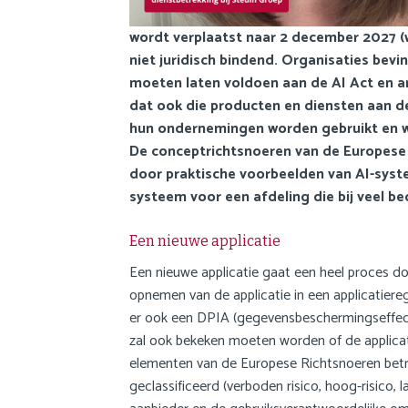
a
i
wordt verplaatst naar 2 december 2027 (we
n
niet juridisch bindend. Organisaties bevi
c
moeten laten voldoen aan de AI Act en an
o
dat ook die producten en diensten aan de
n
hun ondernemingen worden gebruikt en wa
t
De conceptrichtsnoeren van de Europese 
e
door praktische voorbeelden van AI-syste
n
systeem voor een afdeling die bij veel be
t
Een nieuwe applicatie
Een nieuwe applicatie gaat een heel proces d
opnemen van de applicatie in een applicatiere
er ook een DPIA (gegevensbeschermingseffect
zal ook bekeken moeten worden of de applicati
elementen van de Europese Richtsnoeren betre
geclassificeerd (verboden risico, hoog-risico