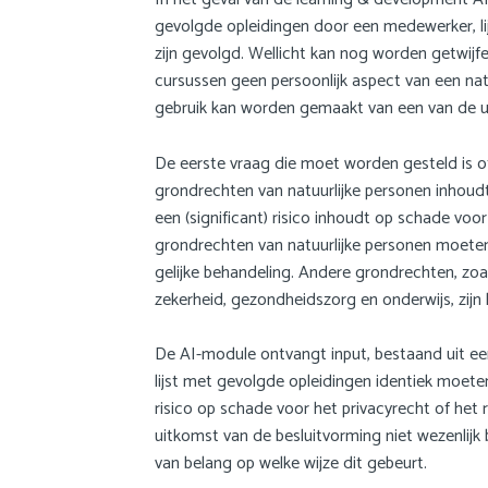
gevolgde opleidingen door een medewerker, lij
zijn gevolgd. Wellicht kan nog worden getwijf
cursussen geen persoonlijk aspect van een na
gebruik kan worden gemaakt van een van de u
De eerste vraag die moet worden gesteld is of
grondrechten van natuurlijke personen inhoudt
een (significant) risico inhoudt op schade voo
grondrechten van natuurlijke personen moeten w
gelijke behandeling. Andere grondrechten, zoals
zekerheid, gezondheidszorg en onderwijs, zijn 
De AI-module ontvangt input, bestaand uit ee
lijst met gevolgde opleidingen identiek moeten
risico op schade voor het privacyrecht of het
uitkomst van de besluitvorming niet wezenlij
van belang op welke wijze dit gebeurt.