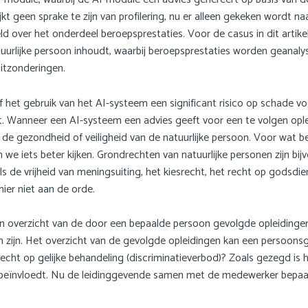
kt geen sprake te zijn van profilering, nu er alleen gekeken wordt 
eld over het onderdeel beroepsprestaties. Voor de casus in dit artik
tuurlijke persoon inhoudt, waarbij beroepsprestaties worden geanal
itzonderingen.
 het gebruik van het AI-systeem een significant risico op schade vo
. Wanneer een AI-systeem een advies geeft voor een te volgen opleid
r de gezondheid of veiligheid van de natuurlijke persoon. Voor wat be
e iets beter kijken. Grondrechten van natuurlijke personen zijn bij
 de vrijheid van meningsuiting, het kiesrecht, het recht op godsdiens
hier niet aan de orde.
n overzicht van de door een bepaalde persoon gevolgde opleidinge
 zijn. Het overzicht van de gevolgde opleidingen kan een persoonsge
 recht op gelijke behandeling (discriminatieverbod)? Zoals gezegd i
k beïnvloedt. Nu de leidinggevende samen met de medewerker bepaalt