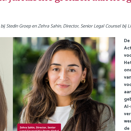
bij Stedin Groep en Zehra Sahin, Director, Senior Legal Counsel bij L
De 
Ac
voo
Het
ond
van
voo
aan
geb
AI
ver
wer
de 