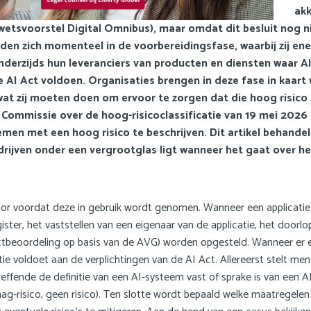
akk
tsvoorstel Digital Omnibus), maar omdat dit besluit nog niet
nden zich momenteel in de voorbereidingsfase, waarbij zij en
derzijds hun leveranciers van producten en diensten waar AI
 AI Act voldoen. Organisaties brengen in deze fase in kaart 
t zij moeten doen om ervoor te zorgen dat die hoog risico 
Commissie over de hoog-risicoclassificatie van 19 mei 2026
men met een hoog risico te beschrijven. Dit artikel behandel
drijven onder een vergrootglas ligt wanneer het gaat over he
oor voordat deze in gebruik wordt genomen. Wanneer een applicatie
gister, het vaststellen van een eigenaar van de applicatie, het door
beoordeling op basis van de AVG) worden opgesteld. Wanneer er ee
e voldoet aan de verplichtingen van de AI Act. Allereerst stelt m
ffende de definitie van een AI-systeem vast of sprake is van een 
, laag-risico, geen risico). Ten slotte wordt bepaald welke maatreg