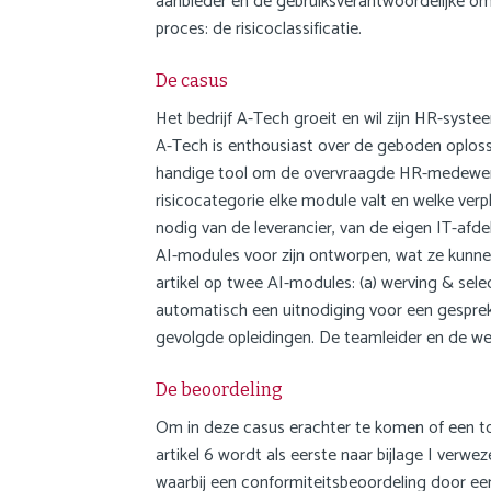
aanbieder en de gebruiksverantwoordelijke om e
proces: de risicoclassificatie.
De casus
Het bedrijf A-Tech groeit en wil zijn HR-syst
A-Tech is enthousiast over de geboden oplossin
handige tool om de overvraagde HR-medewerk
risicocategorie elke module valt en welke verp
nodig van de leverancier, van de eigen IT-afd
AI-modules voor zijn ontworpen, wat ze kunnen
artikel op twee AI-modules: (a) werving & sele
automatisch een uitnodiging voor een gesprek;
gevolgde opleidingen. De teamleider en de wer
De beoordeling
Om in deze casus erachter te komen of een too
artikel 6 wordt als eerste naar bijlage I ve
waarbij een conformiteitsbeoordeling door ee