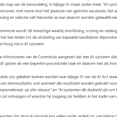
 stap van de beoordeling. In bijlage III staan onder meer “AI-sys
personen, met name voor het plaatsen van gerichte vacatures, het anal
ving en selectie valt hieronder en kan daarom worden gekwalificeer
missie wordt dit bevestigd waarbij shortlisting, scoring en rankin
het kan leiden tot de uitsluiting van bepaalde kandidaten (bijvoorb
een hoog risico-AI systeem.
 richtsnoeren van de Commissie aangeven dat een AI-systeem dat in 
ordt gezien als een beperkte procedurele taak en daarom niet als h
ule zou gekeken kunnen worden naar bijlage III van de AI Act waarin
van leerresultaten, ook wanneer die resultaten worden gebruikt voor
roepsonderwijs op alle niveaus” en “AI-systemen die bedoeld zijn om
zal ontvangen of waartoe hij toegang zal hebben, in het kader van o
rden dat deze AI-module kan vallen onder artikel 4.b. van bijlage I