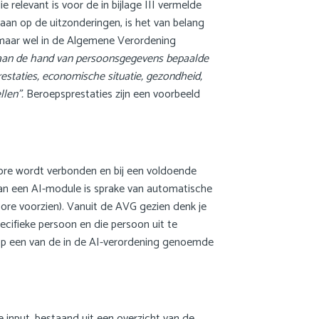
relevant is voor de in bijlage III vermelde
aan op de uitzonderingen, is het van belang
ng, maar wel in de Algemene Verordening
 aan de hand van persoonsgegevens bepaalde
staties, economische situatie, gezondheid,
llen”.
Beroepsprestaties zijn een voorbeeld
ore wordt verbonden en bij een voldoende
van een AI-module is sprake van automatische
ore voorzien). Vanuit de AVG gezien denk je
pecifieke persoon en die persoon uit te
n op een van de in de AI-verordening genoemde
 input, bestaand uit een overzicht van de