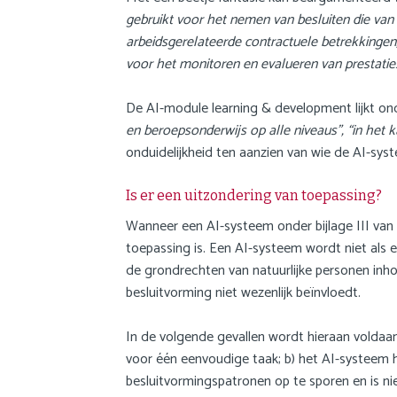
gebruikt voor het nemen van besluiten die van
arbeidsgerelateerde contractuele betrekkingen
voor het monitoren en evalueren van prestatie
De AI-module learning & development lijkt ond
en beroepsonderwijs op alle niveaus”, “in het 
onduidelijkheid ten aanzien van wie de AI-sys
Is er een uitzondering van toepassing?
Wanneer een AI-systeem onder bijlage III van 
toepassing is. Een AI-systeem wordt niet als 
de grondrechten van natuurlijke personen inho
besluitvorming niet wezenlijk beïnvloedt.
In de volgende gevallen wordt hieraan voldaan, 
voor één eenvoudige taak; b) het AI-systeem h
besluitvormingspatronen op te sporen en is ni