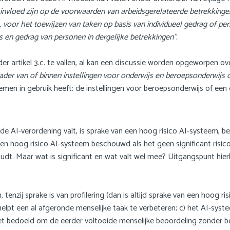
 invloed zijn op de voorwaarden van arbeidsgerelateerde betrekkingen
, voor het toewijzen van taken op basis van individueel gedrag of p
s en gedrag van personen in dergelijke betrekkingen”.
er artikel 3.c. te vallen, al kan een discussie worden opgeworpen o
kader van of binnen instellingen voor onderwijs en beroepsonderwijs o
temen in gebruik heeft: de instellingen voor beroepsonderwijs of ee
de AI-verordening valt, is sprake van een hoog risico AI-systeem, 
een hoog risico AI-systeem beschouwd als het geen significant risic
udt. Maar wat is significant en wat valt wel mee? Uitgangspunt hier
tenzij sprake is van profilering (dan is altijd sprake van een hoog r
elpt een al afgeronde menselijke taak te verbeteren; c) het AI-syst
et bedoeld om de eerder voltooide menselijke beoordeling zonder be