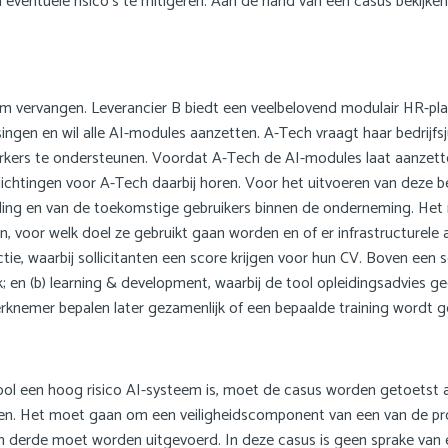
ventuele risico’s te mitigeren. Aan de hand van een casus bekijken 
eem vervangen. Leverancier B biedt een veelbelovend modulair HR-p
gen en wil alle AI-modules aanzetten. A-Tech vraagt haar bedrijfsju
ers te ondersteunen. Voordat A-Tech de AI-modules laat aanzett
lichtingen voor A-Tech daarbij horen. Voor het uitvoeren van deze be
eling en van de toekomstige gebruikers binnen de onderneming. Het m
, voor welk doel ze gebruikt gaan worden en of er infrastructurele 
ctie, waarbij sollicitanten een score krijgen voor hun CV. Boven een 
 en (b) learning & development, waarbij de tool opleidingsadvies g
knemer bepalen later gezamenlijk of een bepaalde training wordt ge
l een hoog risico AI-systeem is, moet de casus worden getoetst aan
rwezen. Het moet gaan om een veiligheidscomponent van een van de p
n derde moet worden uitgevoerd. In deze casus is geen sprake van 