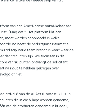
we in dit artikel de tweede stap van dit
latform van een Amerikaanse ontwikkelaar aan.
rist: “Mag dat?” Het platform lijkt een
en, moet worden beoordeeld in welke
oordeling heeft de bedrijfsjurist informatie
ultidisciplinaire team brengt in kaart waar de
aandachtspunten zijn. We focussen in dit
score van 70 punten ontvangt de sollicitant
eeft na input te hebben gekregen over
volgd of niet.
 artikel 6 van de AI Act (Hoofdstuk III). In
roducten die in die bijlage worden genoemd,
één van de producten genoemd in bijlage I,