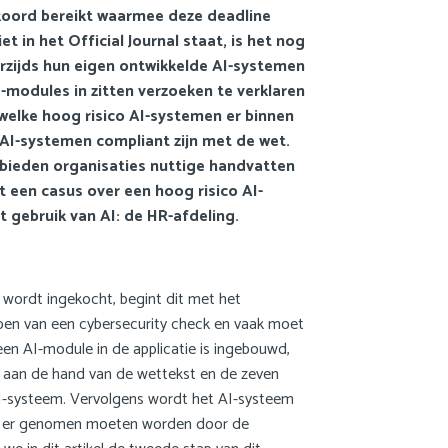
oord bereikt waarmee deze deadline
Nederlands
 in het Official Journal staat, is het nog
erzijds hun eigen ontwikkelde AI-systemen
-modules in zitten verzoeken te verklaren
welke hoog risico AI-systemen er binnen
AI-systemen compliant zijn met de wet.
 bieden organisaties nuttige handvatten
t een casus over een hoog risico AI-
t gebruik van AI: de HR-afdeling.
 wordt ingekocht, begint dit met het
lopen van een cybersecurity check en vaak moet
n AI-module in de applicatie is ingebouwd,
en aan de hand van de wettekst en de zeven
AI-systeem. Vervolgens wordt het AI-systeem
elen er genomen moeten worden door de