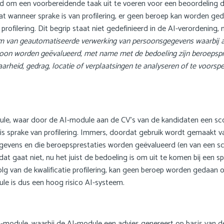
d om een voorbereidende taak uit te voeren voor een beoordeling die 
t wanneer sprake is van profilering, er geen beroep kan worden ged
an profilering. Dit begrip staat niet gedefinieerd in de AI-verordeni
rm van geautomatiseerde verwerking van persoonsgegevens waarbij
soon worden geëvalueerd, met name met de bedoeling zijn beroepspre
rheid, gedrag, locatie of verplaatsingen te analyseren of te voorspe
dule, waar door de AI-module aan de CV’s van de kandidaten een sc
is sprake van profilering. Immers, doordat gebruik wordt gemaakt 
egevens en die beroepsprestaties worden geëvalueerd (en van een sc
dat gaat niet, nu het juist de bedoeling is om uit te komen bij een s
olg van de kwalificatie profilering, kan geen beroep worden gedaa
le is dus een hoog risico AI-systeem.
-module, waarbij de AI-module een advies genereert op basis van de