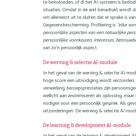
te beïnvloeden, of d) het AI-systeem is bedoel
situaties. Omdat in de wet benadrukt wordt da
om allereerst uit te sluiten dat er sprake is v
Gegevensbescherming. Profilering is
“elke vo
persoonlijke aspecten van een natuurlijke per
persoonlijke voorkeuren, interesses, betrouwbaa
van zo’n persoonlijk aspect.
De werving & selectie AI-module
In het geval van de werving & selectie AI-mo
hoge score een uitnodiging wordt verzonden, 
verwerking, beroepsprestaties zijn persoonsg
wellicht aan anonimiseren als oplossing, maar 
nodigen voor een persoonlijk gesprek. Als gev
uitzonderingen. De werving & selectie AI-modu
De learning & development AI-module
In het geval van de learning & development AI