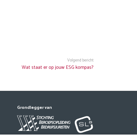
Volgend bericht
Wat staat er op jouw ESG kompas?
Grondlegger van