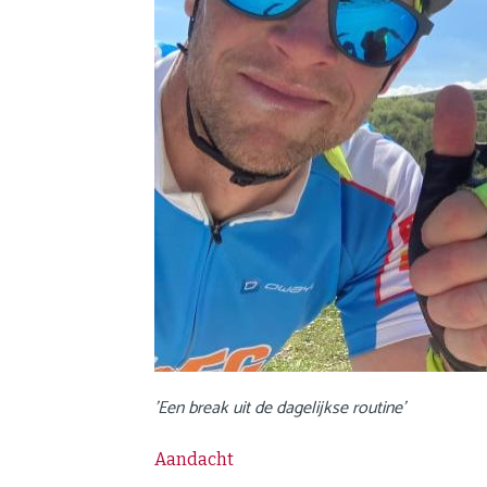
a
i
n
c
o
n
t
e
n
t
'Een break uit de dagelijkse routine'
Aandacht