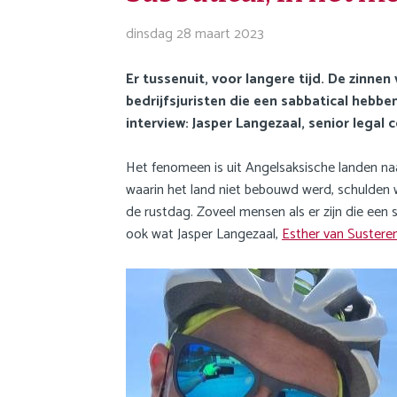
o
i
n
dinsdag 28 maart 2023
g
a
a
v
Er tussenuit, voor langere tijd. De zinnen
t
i
bedrijfsjuristen die een sabbatical hebb
i
g
interview: Jasper Langezaal, senior legal
o
a
n
t
Het fenomeen is uit Angelsaksische landen naa
i
waarin het land niet bebouwd werd, schulden 
o
de rustdag. Zoveel mensen als er zijn die een 
n
ook wat Jasper Langezaal,
Esther van Sustere
J
u
m
p
t
o
m