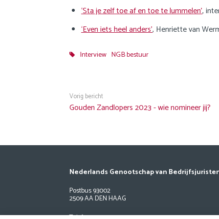
‘Sta je zelf toe af en toe te lummelen’
, int
‘Even iets heel anders’
, Henriette van Wer
Interview
NGB bestuur
Vorig bericht
Gouden Zandlopers 2023 - wie nomineer jij?
Nederlands Genootschap van Bedrijfsjuriste
Postbus 93002
2509 AA DEN HAAG
Telefoon: 033 24 734 02