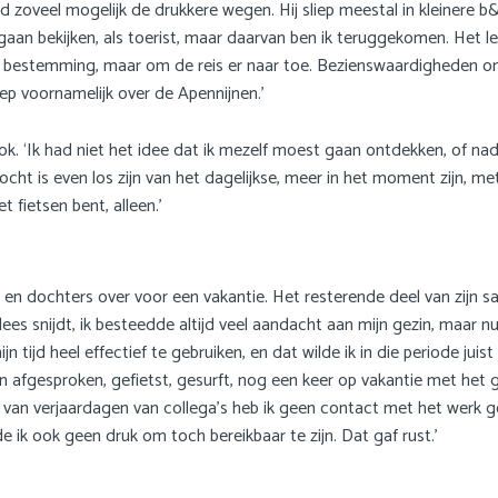
 zoveel mogelijk de drukkere wegen. Hij sliep meestal in kleinere b&
aan bekijken, als toerist, maar daarvan ben ik teruggekomen. Het le
de bestemming, maar om de reis er naar toe. Bezienswaardigheden on
iep voornamelijk over de Apennijnen.’
ok. ‘Ik had niet het idee dat ik mezelf moest gaan ontdekken, of nad
ocht is even los zijn van het dagelijkse, meer in het moment zijn, 
t fietsen bent, alleen.’
 dochters over voor een vakantie. Het resterende deel van zijn sab
s snijdt, ik besteedde altijd veel aandacht aan mijn gezin, maar nu 
n tijd heel effectief te gebruiken, en dat wilde ik in die periode ju
den afgesproken, gefietst, gesurft, nog een keer op vakantie met he
n van verjaardagen van collega’s heb ik geen contact met het werk 
 ik ook geen druk om toch bereikbaar te zijn. Dat gaf rust.’