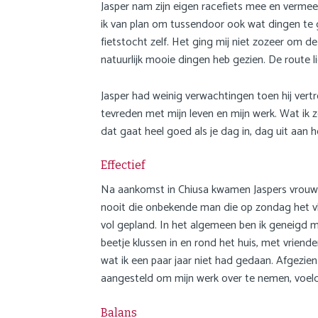
Jasper nam zijn eigen racefiets mee en vermeed
ik van plan om tussendoor ook wat dingen te g
fietstocht zelf. Het ging mij niet zozeer om 
natuurlijk mooie dingen heb gezien. De route l
Jasper had weinig verwachtingen toen hij vertr
tevreden met mijn leven en mijn werk. Wat ik z
dat gaat heel goed als je dag in, dag uit aan he
Effectief
Na aankomst in Chiusa kwamen Jaspers vrouw en
nooit die onbekende man die op zondag het vlee
vol gepland. In het algemeen ben ik geneigd mij
beetje klussen in en rond het huis, met vrien
wat ik een paar jaar niet had gedaan. Afgezie
aangesteld om mijn werk over te nemen, voelde
Balans