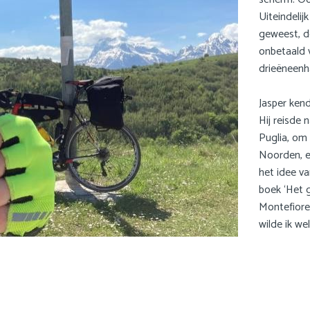
Uiteindelij
geweest, d
onbetaald v
drieëneenha
Jasper kend
Hij reisde n
Puglia, om 
Noorden, e
het idee v
boek ‘Het 
Montefiore.
wilde ik wel