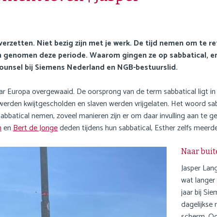
 verzetten. Niet bezig zijn met je werk. De tijd nemen om te re
en genomen deze periode. Waarom gingen ze op sabbatical, en
 counsel bij Siemens Nederland en NGB-bestuurslid.
r Europa overgewaaid. De oorsprong van de term sabbatical ligt in h
werden kwijtgescholden en slaven werden vrijgelaten. Het woord s
sabbatical nemen, zoveel manieren zijn er om daar invulling aan te g
n
en
Bert de Jonge
deden tijdens hun sabbatical, Esther zelfs meerde
Naar buit
Jasper Lang
wat langer 
jaar bij S
dagelijkse 
scherm. Ook