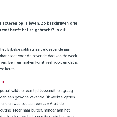
JDW
FAQ
flecteren op je leven. Zo beschrijven drie
Privacy statement
 wat heeft het ze gebracht? In dit
Cookie statement
et Bijbelse sabbatsjaar, elk zevende jaar
Contact
abbat staat voor de zevende dag van de week,
Inloggen Mijn NGB
even. Een reis maken komt veel voor, en dat is
re keren.
🌍 Nederlands
🌍 English
en
ezaal, wilde er een tijd tussenuit, en graag
Zoek
dan een gewone vakantie. ‘Ik werkte vijftien
iemens en was toe aan een
break
uit de
routine. Meer naar buiten, minder aan het
English
 wilde ik meer tijd aan mijn gezin besteden.