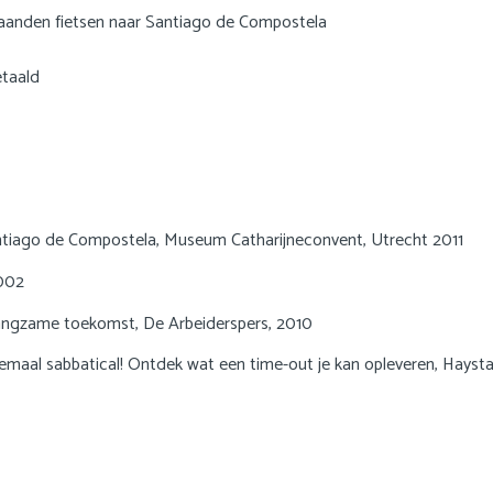
maanden fietsen naar Santiago de Compostela
etaald
antiago de Compostela, Museum Catharijneconvent, Utrecht 2011
2002
n langzame toekomst, De Arbeiderspers, 2010
elemaal sabbatical! Ontdek wat een time-out je kan opleveren, Hayst