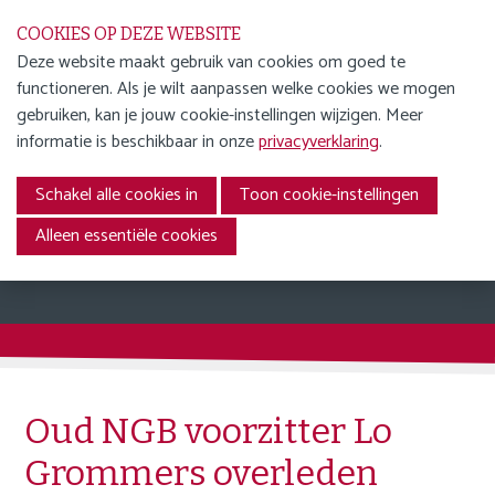
S
COOKIES OP DEZE WEBSITE
l
Deze website maakt gebruik van cookies om goed te
a
functioneren. Als je wilt aanpassen welke cookies we mogen
WORD LID
l
Menu
gebruiken, kan je jouw cookie-instellingen wijzigen. Meer
i
ENGLISH
informatie is beschikbaar in onze
privacyverklaring
.
n
AGENDA
k
Schakel alle cookies in
Toon cookie-instellingen
Nieuws
s
NIEUWS
o
Alleen essentiële cookies
NIEUWSOVERZICHT
v
e
NGB UPDATES
r
JURIDISCHE INZICHTEN &
ONTWIKKELINGEN
J
INTERVIEWS &
u
PRAKTIJKVERHALEN
m
Oud NGB voorzitter Lo
p
OVER ONS
Grommers overleden
t