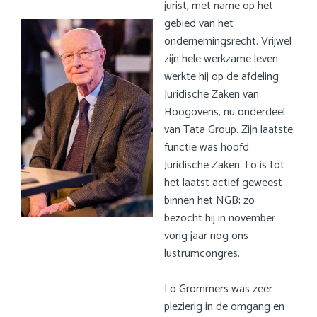
English
a
jurist, met name op het
i
gebied van het
Nederlands
n
ondernemingsrecht. Vrijwel
c
zijn hele werkzame leven
o
werkte hij op de afdeling
n
Juridische Zaken van
t
Hoogovens, nu onderdeel
e
van Tata Group. Zijn laatste
n
functie was hoofd
t
Juridische Zaken. Lo is tot
het laatst actief geweest
binnen het NGB; zo
bezocht hij in november
vorig jaar nog ons
lustrumcongres.
Lo Grommers was zeer
plezierig in de omgang en