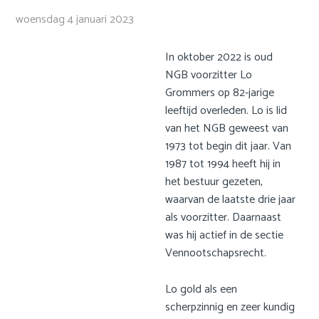
o
JDW
woensdag 4 januari 2023
n
a
FAQ
v
In oktober 2022 is oud
i
NGB voorzitter Lo
Privacy statement
g
Grommers op 82-jarige
Cookie statement
a
leeftijd overleden. Lo is lid
t
van het NGB geweest van
Contact
i
1973 tot begin dit jaar. Van
o
1987 tot 1994 heeft hij in
Inloggen Mijn NGB
n
het bestuur gezeten,
🌍 Nederlands
J
waarvan de laatste drie jaar
u
als voorzitter. Daarnaast
🌍 English
m
was hij actief in de sectie
p
Vennootschapsrecht.
Zoek
t
o
Lo gold als een
m
scherpzinnig en zeer kundig