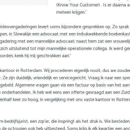
(Know Your Customer) . Is er daarna a
meteen krijgen.’
videovergaderingen levert soms bijzondere gesprekken op. Zo sprak 
liepen, in Slowakije een advocaat met een indrukwekkende boekenkas
vergadering met een mannelijke advocaat; naast hem zat een vrouwelij
ch uitsluitend tot mijn mannelijke operationele collega. Ik werd gene
rden, keek hij mij geschrokken aan.’
kantoor in Rotterdam. Wij procederen eigenlijk nooit, dus we zoud
 Ze zijn duidelijk, vriendelijk en servicegericht. Vraag ik naar een sp
ebeld. Algemene vragen gaan via een factuur op basis van het aantal
r te onderhandelen. Ik heb wel eens een offerte gevraagd aan een Zui
ënhalf keer zo hoog, in vergelijking met ons vaste kantoor in Rott
bedrijfsjurist, een zzp’er, die inspringt als het druk is. We besteden
 de octrooien ook heb uitbesteed. Soms krijg ik elk kwartier een an