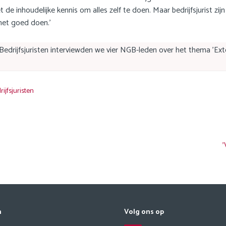
e inhoudelijke kennis om alles zelf te doen. Maar bedrijfsjurist zijn
het goed doen.’
edrijfsjuristen interviewden we vier NGB-leden over het thema 'Exte
ijfsjuristen
'
n
Volg ons op