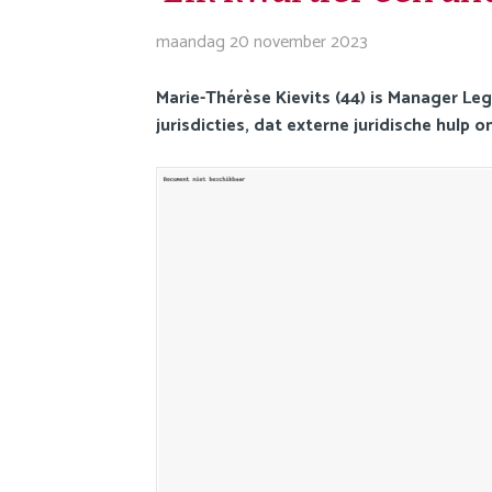
o
i
n
maandag 20 november 2023
g
a
a
v
Marie-Thérèse Kievits (44) is Manager Le
t
i
jurisdicties, dat externe juridische hulp
i
g
o
a
n
t
i
o
n
J
u
m
p
t
o
m