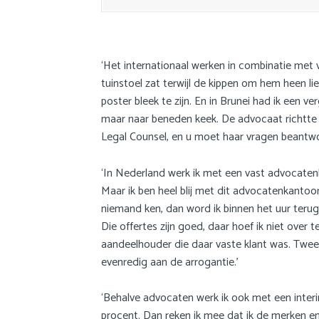
a
i
n
c
‘Het internationaal werken in combinatie met 
o
tuinstoel zat terwijl de kippen om hem heen 
n
poster bleek te zijn. En in Brunei had ik een 
t
maar naar beneden keek. De advocaat richtte zi
e
Legal Counsel, en u moet haar vragen beantwoo
n
t
‘In Nederland werk ik met een vast advocaten
Maar ik ben heel blij met dit advocatenkantoor.
niemand ken, dan word ik binnen het uur terugg
Die offertes zijn goed, daar hoef ik niet ove
aandeelhouder die daar vaste klant was. Twee
evenredig aan de arrogantie.’
‘Behalve advocaten werk ik ook met een interim-
procent. Dan reken ik mee dat ik de merken en