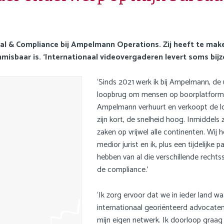
gal & Compliance bij Ampelmann Operations. Zij heeft te ma
 onmisbaar is. ‘Internationaal videovergaderen levert soms bi
‘Sinds 2021 werk ik bij Ampelmann, de
loopbrug om mensen op boorplatformen
Ampelmann verhuurt en verkoopt de loop
zijn kort, de snelheid hoog. Inmiddels 
zaken op vrijwel alle continenten. Wij 
medior jurist en ik, plus een tijdelijk
hebben van al die verschillende recht
de compliance.’
‘Ik zorg ervoor dat we in ieder land
internationaal georiënteerd advocatenk
mijn eigen netwerk. Ik doorloop graag 