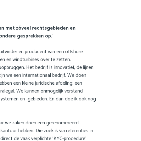
JDW
FAQ
ken met zóveel rechtsgebieden en
Privacy statement
jzondere gesprekken op.’
Cookie statement
 uitvinder en producent van een offshore
 en windturbines over te zetten.
Contact
bruggen. Het bedrijf is innovatief, de lijnen
Inloggen Mijn NGB
zijn we een internationaal bedrijf. We doen
hebben een kleine juridische afdeling: een
🌍 Nederlands
e paralegal. We kunnen onmogelijk verstand
🌍 English
ssystemen en -gebieden. En dan doe ik ook nog
Zoek
 waar we zaken doen een gerenommeerd
antoor hebben. Die zoek ik via referenties in
direct de vaak verplichte ’KYC-procedure‘
English